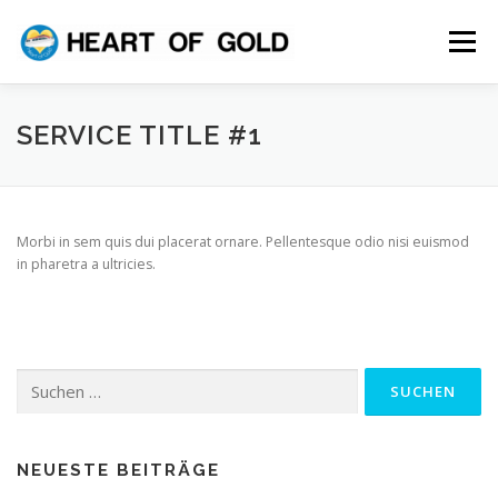
Zum
Inhalt
Menü
springen
HOME
ABOUT
CONTACT
BLOG
DE
SERVICE TITLE #1
Morbi in sem quis dui placerat ornare. Pellentesque odio nisi euismod
in pharetra a ultricies.
Suchen
nach:
NEUESTE BEITRÄGE